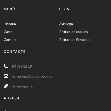
MENÚ
LEGAL
Història
Avís legal
Carta
Política de cookies
Contacte
Política de Privacitat
CONTACTE
93 790 32 19
bareuropa@bareuropa.net
bareuropa.net
ADREÇA