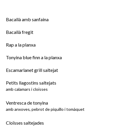
Bacallà amb sanfaina
Bacallà fregit
Rap a la planxa
Tonyina blue finn a la planxa
Escamarlanet grill saltejat
Petits llagostins saltejats
amb calamars i cloïsses
Ventresca de tonyina
amb anxoves, pebrot de piquillo i tomàquet
Cloïsses saltejades