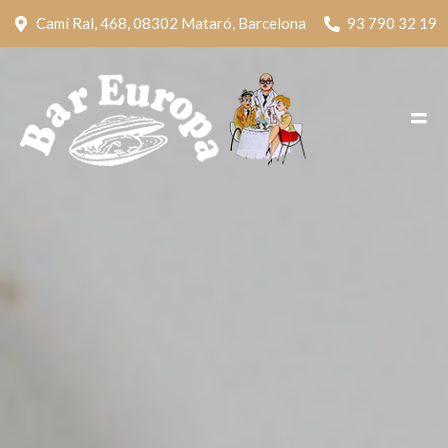
Camí Ral, 468, 08302 Mataró, Barcelona
93 790 32 19