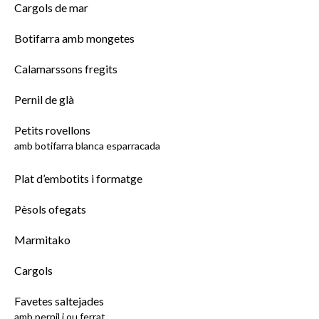
Cargols de mar
Botifarra amb mongetes
Calamarssons fregits
Pernil de glà
Petits rovellons
amb botifarra blanca esparracada
Plat d’embotits i formatge
Pèsols ofegats
Marmitako
Cargols
Favetes saltejades
amb pernil i ou ferrat