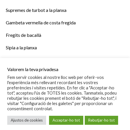
Supremes de turbot a la planxa
Gambeta vermella de costa fregida
Fregits de bacallà
Sipia a la planxa
Sipionets de costa saltejats
Valorem la teva privadesa
Seitons en vinagre
Fem servir cookies al nostre lloc web per oferir-vos
l'experiència més rellevant recordant les vostres
Navalla gallega
preferències i visites repetides. En fer clic a "Acceptar-ho
tot", accepteu l'ús de TOTES les cookies. Tanmateix, podeu
Seitons fregits en adob
rebutjar les cookies prement el botó de "Rebutjar-ho tot", i
visitar "Configuració de les galetes" per proporcionar un
consentiment controlat.
Llucet fregit d’Arenys
Ajustos de cookies
Acceptar-ho tot
Rebutjar-ho tot
Cazón en adob