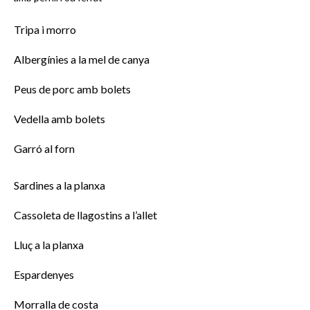
Tripa i morro
Albergínies a la mel de canya
Peus de porc amb bolets
Vedella amb bolets
Garró al forn
Sardines a la planxa
Cassoleta de llagostins a l’allet
Lluç a la planxa
Espardenyes
Morralla de costa