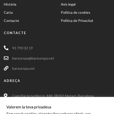
Història
Avís legal
Carta
Política de cookies
Contacte
Política de Privacitat
CONTACTE
93 790 32 19
bareuropa@bareuropa.net
bareuropa.net
ADREÇA
Camí Ral de la Mercè, 468, 08302 Mataró, Barcelona
Valorem la teva privadesa
Fem servir cookies al nostre lloc web per oferir-vos