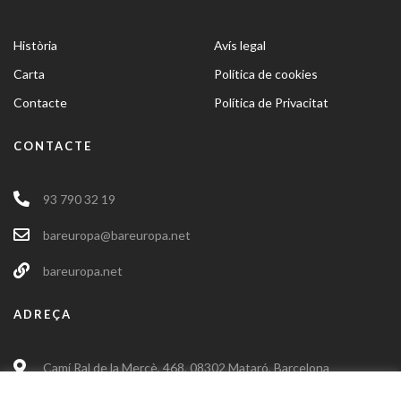
Història
Avís legal
Carta
Política de cookies
Contacte
Política de Privacitat
CONTACTE
93 790 32 19
bareuropa@bareuropa.net
bareuropa.net
ADREÇA
Camí Ral de la Mercè, 468, 08302 Mataró, Barcelona