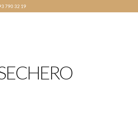
93 790 32 19
Inici
La nostra història
OSECHERO