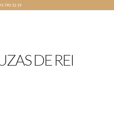
93 790 32 19
Inici
La nostra història
ZAS DE REI